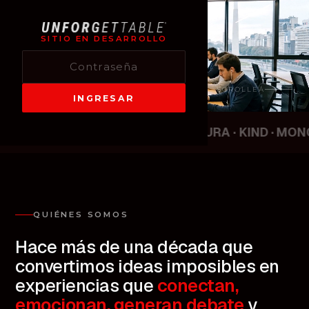
Making the
impossible
SITIO EN DESARROLLO
possible.
SCROLLEÁ
INGRESAR
Y · XVOX · NOVA · JETFLIX · AURA · KIND · MONO
QUIÉNES SOMOS
Hace
más
de
una
década
que
convertimos
ideas
imposibles
en
experiencias
que
conectan,
emocionan,
generan
debate
y,