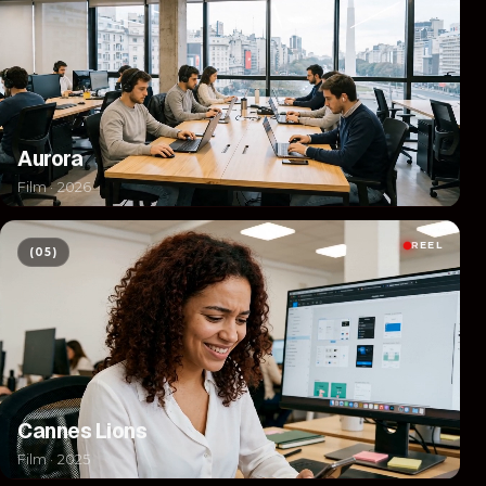
Aurora
Film · 2026
REEL
(05)
Cannes Lions
Film · 2025