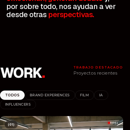
por
sobre
todo,
nos
ayudan
a
ver
desde
otras
perspectivas.
WORK
.
TRABAJO DESTACADO
Proyectos recientes
TODOS
BRAND EXPERIENCES
FILM
IA
INFLUENCERS
REEL
(01)