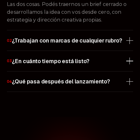
Las dos cosas. Podés traernos un brief cerrado o
desarrollamos la idea con vos desde cero, con
estrategia y dirección creativa propias.
¿Trabajan con marcas de cualquier rubro?
02
Sí. Adaptamos el equipo y el formato a cada
¿En cuánto tiempo está listo?
03
proyecto, desde una activación local hasta una
campaña global multiplataforma.
Depende del alcance, pero trabajamos por etapas
¿Qué pasa después del lanzamiento?
04
con entregas claras para que siempre sepas
exactamente dónde está tu proyecto.
Medimos, optimizamos y te acompañamos. No
desaparecemos cuando se apagan las luces.