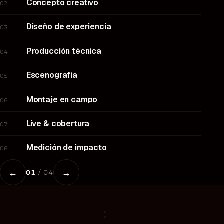
Concepto creativo
02
Diseño de experiencia
03
Producción técnica
04
Escenografía
05
Montaje en campo
06
Live & cobertura
07
Medición de impacto
08
←
→
01
/ 04